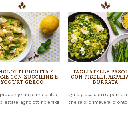
NOLOTTI RICOTTA E
TAGLIATELLE PASQ
NE CON ZUCCHINE E
CON PISELLI, ASPAR
YOGURT GRECO
BURRATA
i propongo un primo piatto
Qui si gioca con i sapori! Un
di estate: agnolotti ripieni di
che sa di primavera, pronto a
.