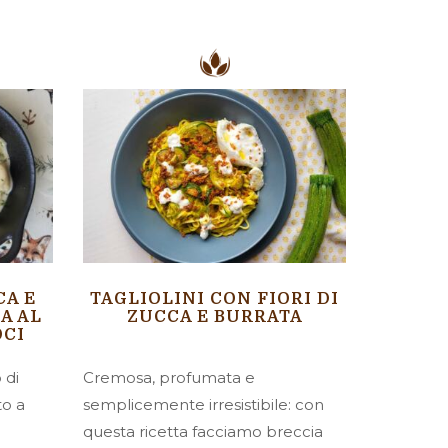
CA E
TAGLIOLINI CON FIORI DI
A AL
ZUCCA E BURRATA
OCI
 di
Cremosa, profumata e
to a
semplicemente irresistibile: con
questa ricetta facciamo breccia