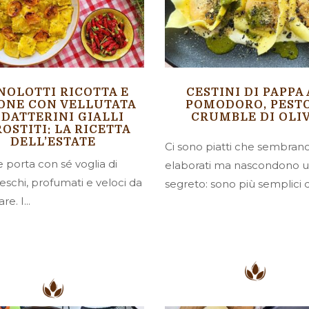
NOLOTTI RICOTTA E
CESTINI DI PAPPA
ONE CON VELLUTATA
POMODORO, PESTO
 DATTERINI GIALLI
CRUMBLE DI OLI
OSTITI: LA RICETTA
DELL’ESTATE
Ci sono piatti che sembran
e porta con sé voglia di
elaborati ma nascondono 
freschi, profumati e veloci da
segreto: sono più semplici di
e. I...