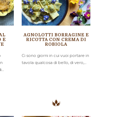
 AL
AGNOLOTTI BORRAGINE E
 E
RICOTTA CON CREMA DI
VE
ROBIOLA
o
Ci sono giorni in cui vuoi portare in
un
tavola qualcosa di bello, di vero,...
...