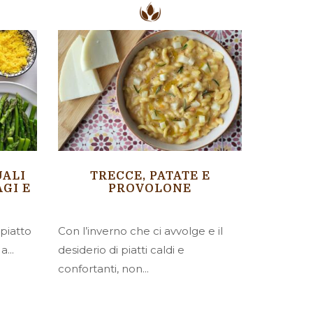
UALI
TRECCE, PATATE E
AGI E
PROVOLONE
 piatto
Con l’inverno che ci avvolge e il
...
desiderio di piatti caldi e
confortanti, non...