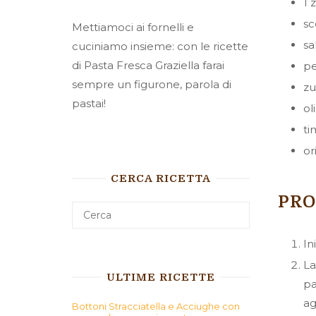
1 
sc
Mettiamoci ai fornelli e
sa
cuciniamo insieme: con le ricette
di Pasta Fresca Graziella farai
pe
sempre un figurone, parola di
zu
pastai!
ol
ti
or
CERCA RICETTA
PR
In
La
ULTIME RICETTE
pa
ag
Bottoni Stracciatella e Acciughe con