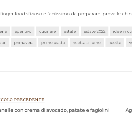
finger food sfizioso e facilissimo da preparare, prova le chip
cena
aperitivo
cucinare
estate
Estate 2022
idee in c
ori
primavera
primo piatto
ricetta al forno
ricette
v
VIGAZIONE
ICOLO PRECEDENTE
elle con crema di avocado, patate e fagiolini
Ag
TICOLI