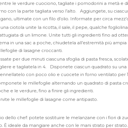
ntre le verdure cuociono, tagliate i pomodorini a metà e dis
rno con la parte tagliata verso l’alto. Aggiungete, su ciascu
igano, ultimate con un filo d’olio. Informate per circa mezz’
 una ciotola unite la ricotta, il sale, il pepe, qualche foglioli
attugiata di un limone. Unite tutti gli ingredienti fino ad 
ema in una sac a poche, chiudetela all’estremità più ampia e 
llefoglie di lasagne croccanti.
ssate per due minuti ciascuna sfoglia di pasta fresca, scola
gliere e tagliatela in 4. Disponete ciascun quadrato su una
ennellatelo con poco olio e cuocete in forno ventilato per 1
mponete le millefoglie alternando un quadrato di pasta crocca
che e le verdure, fino a finire gli ingredienti.
rvite le millefoglie di lasagne come antipasto.
io dello chef: potete sostituire le melanzane con i fiori di 
o. È ideale da mangiare anche con le mani strato per strato.