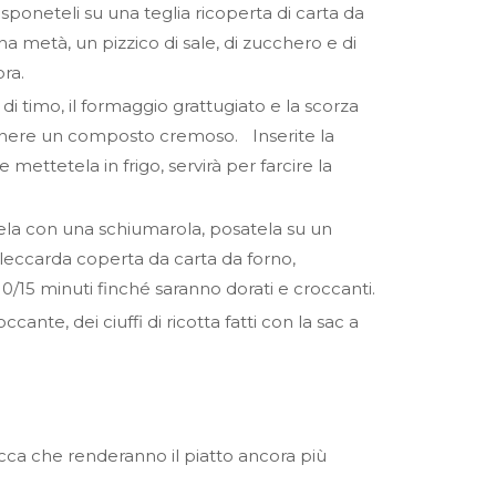
poneteli su una teglia ricoperta di carta da
na metà, un pizzico di sale, di zucchero e di
ora.
na di timo, il formaggio grattugiato e la scorza
ottenere un composto cremoso. Inserite la
mettetela in frigo, servirà per farcire la
tela con una schiumarola, posatela su un
 leccarda coperta da carta da forno,
0/15 minuti finché saranno dorati e croccanti.
nte, dei ciuffi di ricotta fatti con la sac a
zucca che renderanno il piatto ancora più