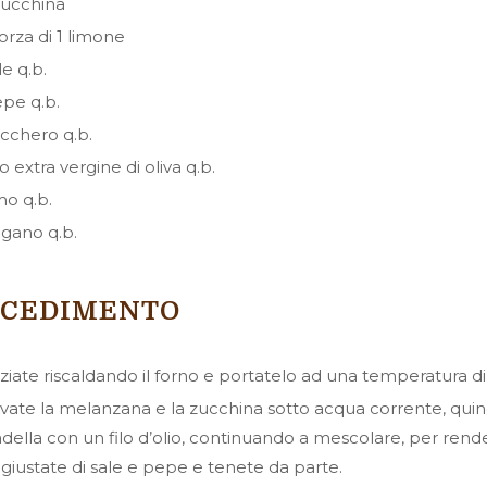
zucchina
orza di 1 limone
le q.b.
pe q.b.
cchero q.b.
io extra vergine di oliva q.b.
mo q.b.
igano q.b.
OCEDIMENTO
iziate riscaldando il forno e portatelo ad una temperatura di
vate la melanzana e la zucchina sotto acqua corrente, quindi t
della con un filo d’olio, continuando a mescolare, per render
giustate di sale e pepe e tenete da parte.