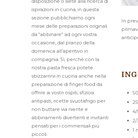
disposizione o siete alla ricerca di
ispirazioni in cucina, in questa
sezione pubblichiamo ogni
In prev
mese delle preparazioni originali
primave
da “abbinare” ad ogni vostra
antici
occasione, dal pranzo della
domenica all’aperitivo in
compagnia. Sì, perché con la
nostra pasta fresca potete
ING
sbizzarrirvi in cucina anche nella
preparazione di finger food da
offrire ai vostri ospiti, sfiziosi
50
antipasti, ricette svuotafrigo per
25
non buttare via niente e
4/
abbinamenti divertenti e invitanti
2/
pensati per i commensali più
1 
piccoli.