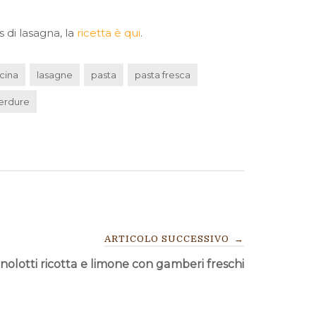
s di lasagna, la
ricetta è qui
.
ucina
lasagne
pasta
pasta fresca
erdure
ARTICOLO SUCCESSIVO
→
nolotti ricotta e limone con gamberi freschi