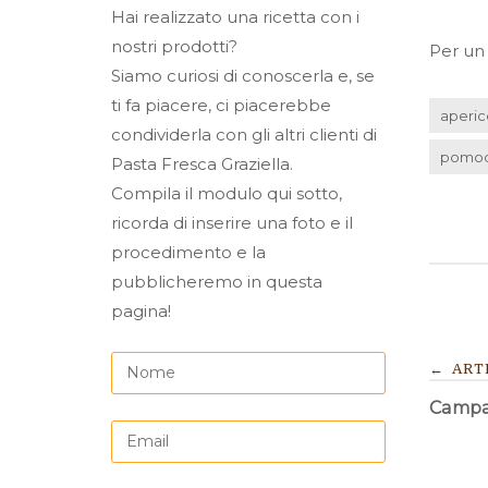
Hai realizzato una ricetta con i
nostri prodotti?
Per un 
Siamo curiosi di conoscerla e, se
ti fa piacere, ci piacerebbe
aperi
condividerla con gli altri clienti di
pomod
Pasta Fresca Graziella.
Compila il modulo qui sotto,
ricorda di inserire una foto e il
procedimento e la
pubblicheremo in questa
pagina!
NA
←
ART
Campan
AR