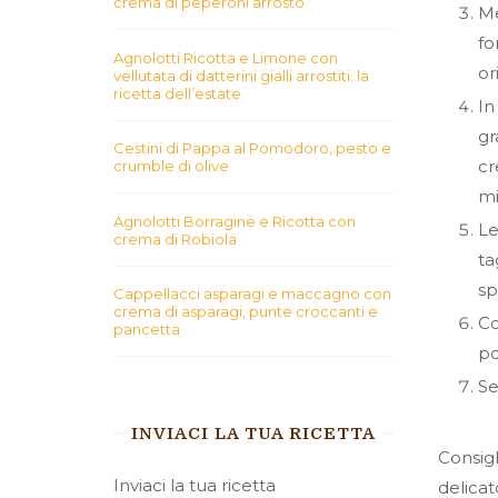
crema di peperoni arrosto
Me
fo
Agnolotti Ricotta e Limone con
or
vellutata di datterini gialli arrostiti: la
ricetta dell’estate
In
gr
Cestini di Pappa al Pomodoro, pesto e
cr
crumble di olive
mi
Agnolotti Borragine e Ricotta con
Le
crema di Robiola
ta
sp
Cappellacci asparagi e maccagno con
crema di asparagi, punte croccanti e
Co
pancetta
po
Se
INVIACI LA TUA RICETTA
Consigl
Inviaci la tua ricetta
delicat