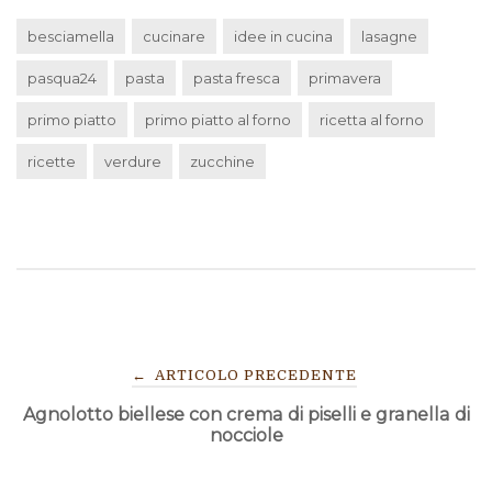
besciamella
cucinare
idee in cucina
lasagne
pasqua24
pasta
pasta fresca
primavera
primo piatto
primo piatto al forno
ricetta al forno
ricette
verdure
zucchine
NAVIGAZIONE
←
ARTICOLO PRECEDENTE
Agnolotto biellese con crema di piselli e granella di
ARTICOLI
nocciole