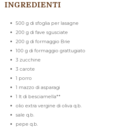
INGREDIENTI
500 g di sfoglia per lasagne
200 g di fave sgusciate
200 g di formaggio Brie
100 g di formaggio grattugiato
3 zucchine
3 carote
1 porro
1 mazzo di asparagi
1 lt di besciamella**
olio extra vergine di oliva q.b.
sale q.b.
pepe q.b.