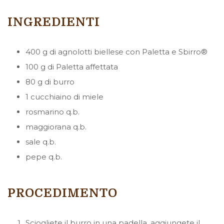
INGREDIENTI
400 g di agnolotti biellese con Paletta e Sbirro®
100 g di Paletta affettata
80 g di burro
1 cucchiaino di miele
rosmarino q.b.
maggiorana q.b.
sale q.b.
pepe q.b.
PROCEDIMENTO
Sciogliete il burro in una padella, aggiungete il