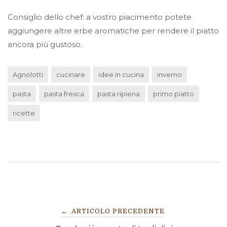
Consiglio dello chef: a vostro piacimento potete
aggiungere altre erbe aromatiche per rendere il piatto
ancora più gustoso.
Agnolotti
cucinare
idee in cucina
inverno
pasta
pasta fresca
pasta ripiena
primo piatto
ricette
NAVIGAZIONE
←
ARTICOLO PRECEDENTE