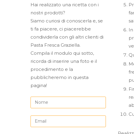
Pr
Hai realizzato una ricetta con i
fa
nostri prodotti?
sa
Siamo curiosi di conoscerla e, se
ti fa piacere, ci piacerebbe
In
condividerla con gli altri clienti di
pr
Pasta Fresca Graziella.
ve
Compila il modulo qui sotto,
Qu
ricorda di inserire una foto e il
Me
procedimento e la
fr
pubblicheremo in questa
pu
pagina!
Fi
re
ab
Cu
Realizz