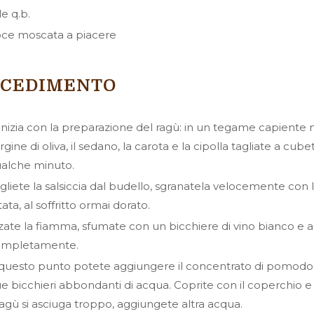
le q.b.
ce moscata a piacere
OCEDIMENTO
 inizia con la preparazione del ragù: in un tegame capiente 
rgine di oliva, il sedano, la carota e la cipolla tagliate a cub
alche minuto.
gliete la salsiccia dal budello, sgranatela velocemente con
itata, al soffritto ormai dorato.
zate la fiamma, sfumate con un bicchiere di vino bianco e as
ompletamente.
questo punto potete aggiungere il concentrato di pomodor
e bicchieri abbondanti di acqua. Coprite con il coperchio 
 ragù si asciuga troppo, aggiungete altra acqua.