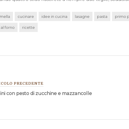
mella
cucinare
idee in cucina
lasagne
pasta
primo p
 al forno
ricette
VIGAZIONE
ICOLO PRECEDENTE
lini con pesto di zucchine e mazzancolle
TICOLI