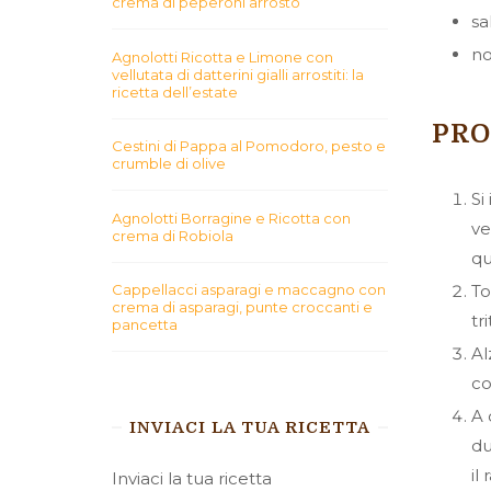
crema di peperoni arrosto
sa
no
Agnolotti Ricotta e Limone con
vellutata di datterini gialli arrostiti: la
ricetta dell’estate
PR
Cestini di Pappa al Pomodoro, pesto e
crumble di olive
Si
Agnolotti Borragine e Ricotta con
ve
crema di Robiola
qu
Cappellacci asparagi e maccagno con
To
crema di asparagi, punte croccanti e
tr
pancetta
Al
c
A 
INVIACI LA TUA RICETTA
du
il
Inviaci la tua ricetta