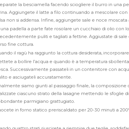
eparate la besciamella facendo sciogliere il burro in una p
rina. Aggiungete il latte a filo continuando a mescolare con
lsa non si addensa. Infine, aggiungete sale e noce moscata 
 una padella a parte fate rosolare un cucchiaio di olio con 
ecedentemente puliti e tagliati a fettine. Aggiustate di sal
rso fine cottura.
ando il ragù ha raggiunto la cottura desiderata, incorporare p
ttete a bollire l’acqua e quando è a temperatura sbollenta
esca. Successivamente passateli in un contenitore con acqu
lito e asciugateli accuratamente.
nalmente siamo giunti al passaggio finale, la composizione di 
alizzate ciascuno strato della lasagne mettendo le sfoglie di 
bondante parmigiano grattugiato.
ocete in forno statico preriscaldato per 20-30 minuti a 200°
ando quattro strati riuscirete a riempire due teglie, soddisf