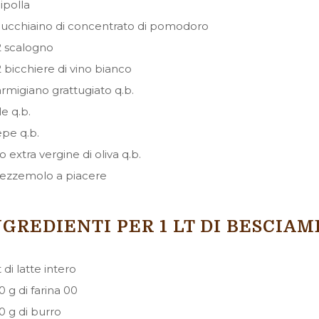
cipolla
cucchiaino di concentrato di pomodoro
2 scalogno
2 bicchiere di vino bianco
rmigiano grattugiato q.b.
le q.b.
pe q.b.
io extra vergine di oliva q.b.
ezzemolo a piacere
NGREDIENTI PER 1 LT DI BESCIA
lt di latte intero
0 g di farina 00
0 g di burro