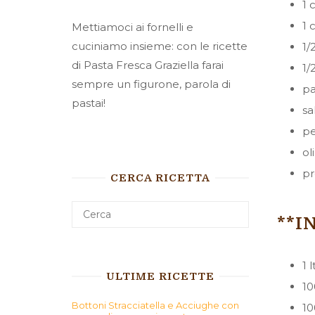
1 
1 
Mettiamoci ai fornelli e
cuciniamo insieme: con le ricette
1/
di Pasta Fresca Graziella farai
1/
sempre un figurone, parola di
pa
pastai!
sa
pe
ol
pr
CERCA RICETTA
**I
1 
ULTIME RICETTE
10
Bottoni Stracciatella e Acciughe con
10