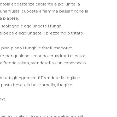
entola abbastanza capiente e poi unite la
 una frusta: cuocete a fiamma bassa finché la
a piacere.
lo scalogno e aggiungete i funghi
e e pepe e aggiungete il prezzemolo tritato
ian piano i funghi e fateli insaporire.
te per qualche secondo i quadrotti di pasta
a fredda salata, stendeteli su un canovaccio
tutti gli ingredienti! Prendete la teglia e
pasta fresca, la besciamella, il ragù e
 C.
acendo il palato di sei commensali affamati!