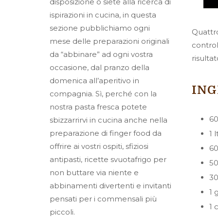
disposizione o siete alla ricerca di
ispirazioni in cucina, in questa
sezione pubblichiamo ogni
Quattro
mese delle preparazioni originali
control
da “abbinare” ad ogni vostra
risulta
occasione, dal pranzo della
domenica all’aperitivo in
ING
compagnia. Sì, perché con la
nostra pasta fresca potete
60
sbizzarrirvi in cucina anche nella
preparazione di finger food da
1 
offrire ai vostri ospiti, sfiziosi
60
antipasti, ricette svuotafrigo per
50
non buttare via niente e
30
abbinamenti divertenti e invitanti
1 
pensati per i commensali più
1 
piccoli.