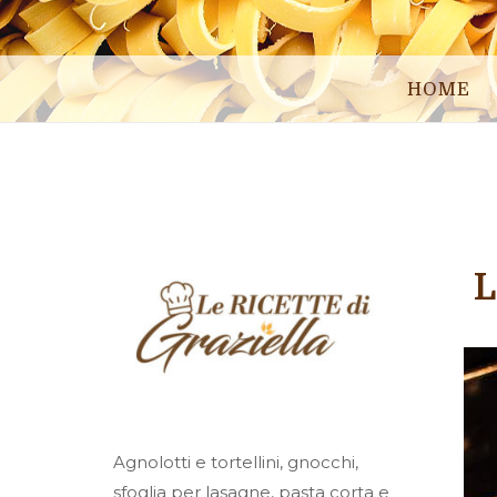
HOME
L
Agnolotti e tortellini, gnocchi,
sfoglia per lasagne, pasta corta e