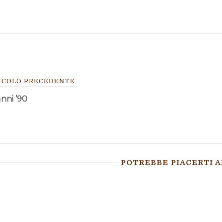
VIGAZIONE
ICOLO PRECEDENTE
anni ’90
TICOLI
POTREBBE PIACERTI 