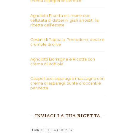
crema di peperoni arrosto
Agnolotti Ricotta e Limone con
vellutata di datterini gialli arrostiti: la
ricetta dell’estate
Cestini di Pappa al Pomodoro, pesto e
crumble di olive
Agnolotti Borragine e Ricotta con
crema di Robiola
Cappellacci asparagi e maccagno con
crema di asparagi, punte croccanti e
pancetta
INVIACI LA TUA RICETTA
Inviaci la tua ricetta