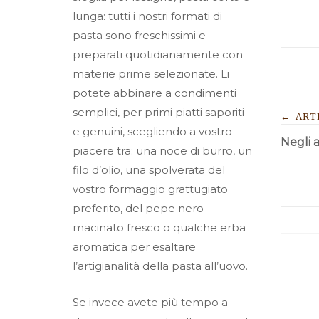
lunga: tutti i nostri formati di
pasta sono freschissimi e
preparati quotidianamente con
materie prime selezionate. Li
potete abbinare a condimenti
NA
semplici, per primi piatti saporiti
←
ART
e genuini, scegliendo a vostro
Negli 
AR
piacere tra: una noce di burro, un
filo d’olio, una spolverata del
vostro formaggio grattugiato
preferito, del pepe nero
macinato fresco o qualche erba
aromatica per esaltare
l’artigianalità della pasta all’uovo.
Se invece avete più tempo a