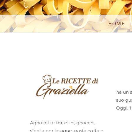
HOME
ha un s
suo gu
Oggi, i
Agnolotti e tortellini, gnocchi,
sfoglia per lasagne, pasta corta e